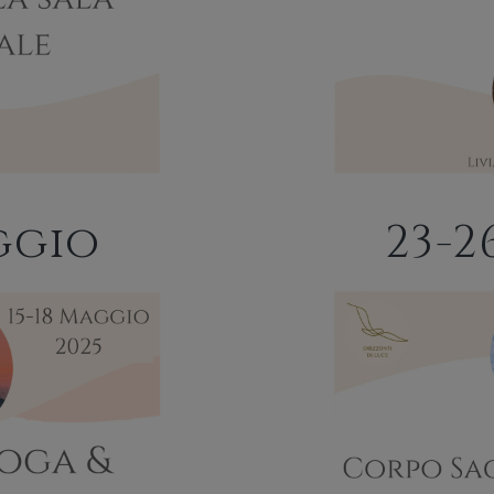
ggio
23-