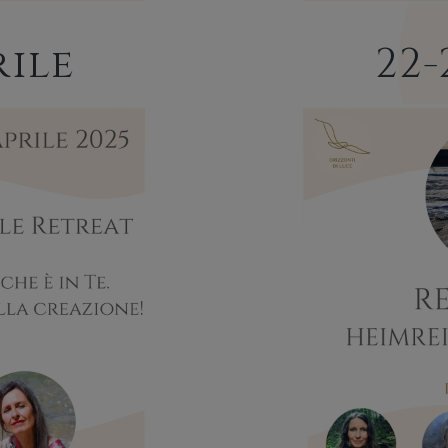
rile
22-