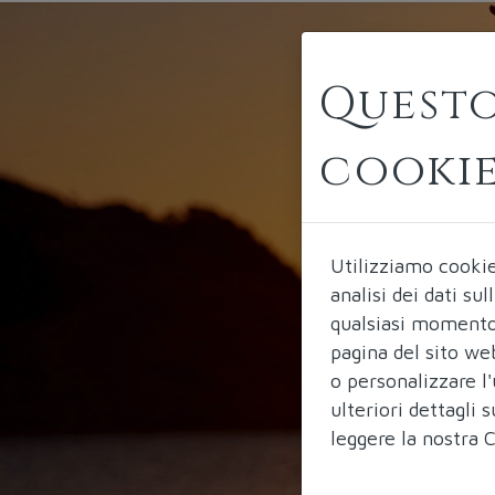
Questo
cooki
Utilizziamo cooki
analisi dei dati su
qualsiasi momento 
pagina del sito we
o personalizzare l'
ulteriori dettagli
leggere la nostra
C