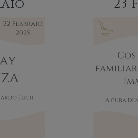
raio
23 