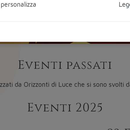
 personalizza
Leg
Eventi passati
izzati da Orizzonti di Luce che si sono svolti 
Eventi 2025