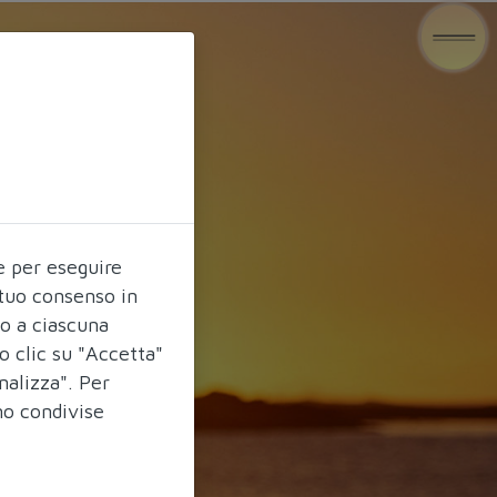
e per eseguire
l tuo consenso in
do a ciascuna
o clic su "Accetta"
nalizza". Per
no condivise