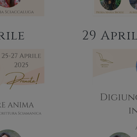
rile
29 Apri