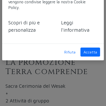
vengono condivise leggere la nostra
Cookie
Giorni
Policy
.
Scopri di più e
Leggi
3 giorni da venerdì 5 a domenica 7
personalizza
l'informativa
maggio 2023
Prenota a Euro 450,00 a persona All
Inclusive
Rifiuta
Accetta
La promozione
Terra comprende
Sacra Cerimonia del Wesak
+
2 Attività di gruppo