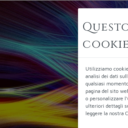
Questo
cooki
Utilizziamo cooki
analisi dei dati su
qualsiasi momento 
pagina del sito we
o personalizzare l'
ulteriori dettagli
leggere la nostra
C