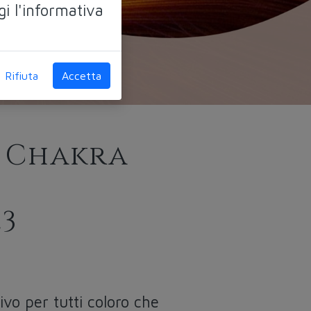
gi l'informativa
Rifiuta
Accetta
i Chakra
23
vo per tutti coloro che