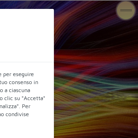
e per eseguire
l tuo consenso in
do a ciascuna
o clic su "Accetta"
nalizza". Per
no condivise