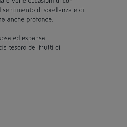
a e varie occasioni di co-
 sentimento di sorellanza e di
 ma anche profonde.
uosa ed espansa.
 tesoro dei frutti di