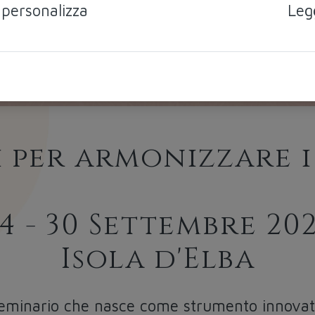
 personalizza
Leg
i per armonizzare 
4 - 30 Settembre 20
Isola d'Elba
 seminario che nasce come strumento innovati