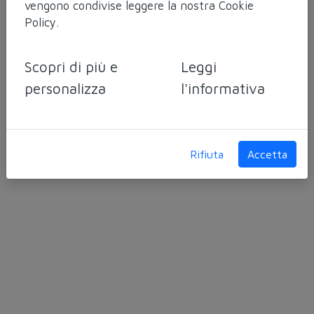
vengono condivise leggere la nostra
Cookie
Policy
.
Orizzonti di Luce
Scopri di più e
Leggi
Isola d'Elba
personalizza
l'informativa
Località Scaglieri, 21
57037 Portoferraio LI
Rifiuta
Accetta