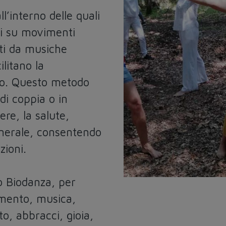
ll’interno delle quali
ti su movimenti
ti da musiche
litano la
po. Questo metodo
di coppia o in
ere, la salute,
enerale, consentendo
zioni.
o Biodanza, per
imento, musica,
o, abbracci, gioia,