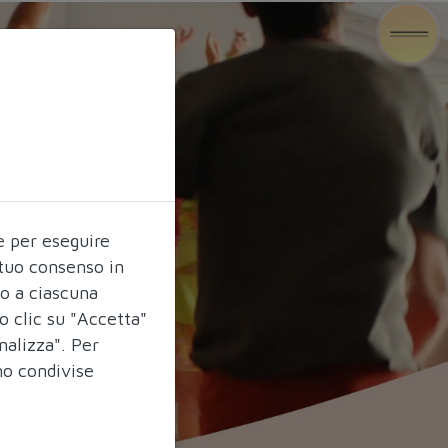
e per eseguire
l tuo consenso in
do a ciascuna
o clic su "Accetta"
nalizza". Per
no condivise