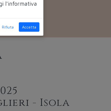
gi l'informativa
Rifiuta
Accetta
a
2025
lieri - Isola