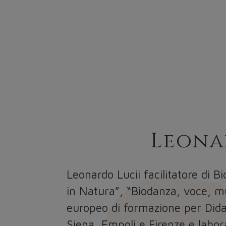
Leonar
Leonardo Lucii
facilitatore di B
in Natura”, “Biodanza, voce, mus
europeo di formazione per Dida
Siena, Empoli e Firenze e labora