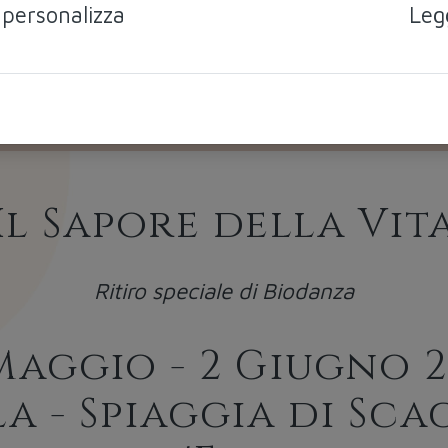
 personalizza
Leg
Il Sapore della Vit
Ritiro speciale di Biodanza
Maggio - 2 Giugno 
 - Spiaggia di Scag