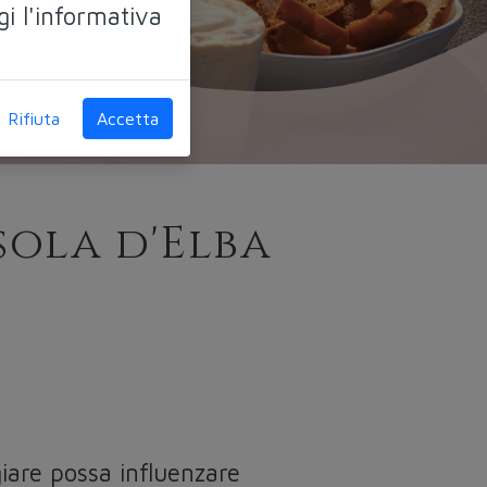
gi l'informativa
Rifiuta
Accetta
sola d'Elba
iare possa influenzare