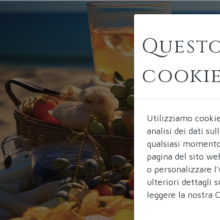
Questo
cooki
Utilizziamo cooki
analisi dei dati su
qualsiasi momento 
pagina del sito we
o personalizzare l'
ulteriori dettagli
leggere la nostra
C