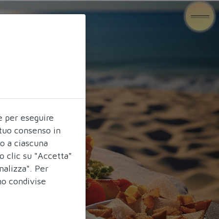
e per eseguire
l tuo consenso in
do a ciascuna
o clic su "Accetta"
nalizza". Per
no condivise