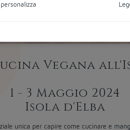
 personalizza
Leg
ucina Vegana all'I
1 - 3 Maggio 2024
Isola d'Elba
nziale unica per capire come cucinare e mang