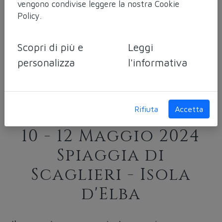
vengono condivise leggere la nostra
Cookie
Policy
.
Laboratorio
dell'anima per
Scopri di più e
Leggi
rendere _sacro_ il
personalizza
l'informativa
Tuo rapporto
"corpo/cibo"
Rifiuta
Accetta
10 - 12 Maggio 2024
Spiaggia di
Scaglieri - Isola
d'Elba