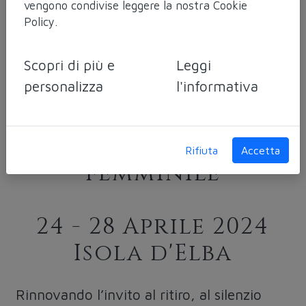
vengono condivise leggere la nostra
Cookie
Fuochi
Policy
.
... Elba, all'alba del
nuovo sole
Scopri di più e
Leggi
personalizza
l'informativa
Viaggio
introspettivo
nell'universo
Rifiuta
Accetta
femminile
24 - 28 Aprile 2024
Isola d'Elba
Rinnovando l’invito al ritiro, al silenzio