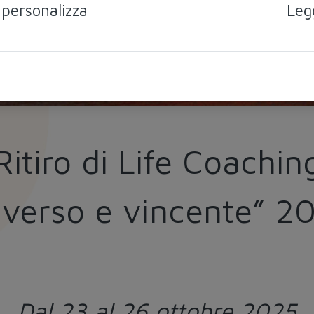
 personalizza
Leg
Ritiro di Life Coachin
iverso e vincente” 2
Dal 23 al 26 ottobre 2025