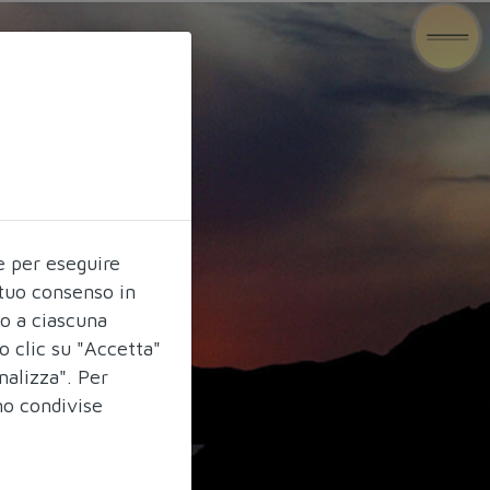
e per eseguire
l tuo consenso in
do a ciascuna
o clic su "Accetta"
nalizza". Per
no condivise