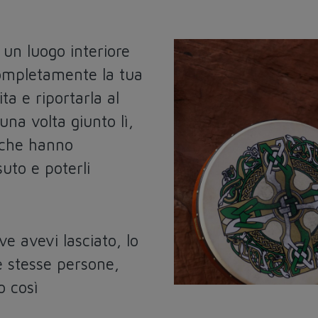
 un luogo interiore
mpletamente la tua
ta e riportarla al
a volta giunto lì,
a che hanno
suto e poterli
e avevi lasciato, lo
le stesse persone,
o così