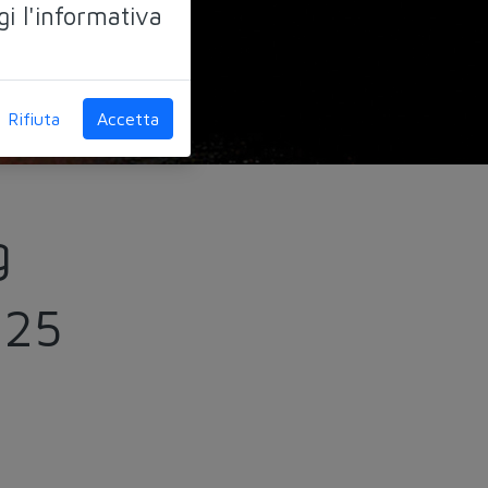
gi l'informativa
Rifiuta
Accetta
g
025