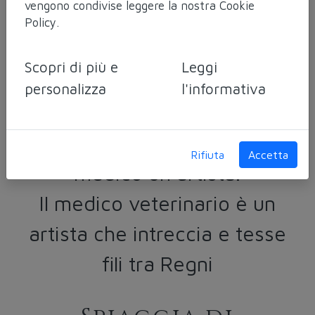
vengono condivise leggere la nostra
Cookie
Immaginale
Policy
.
Sciamanica: gli
animali e la libertà
Scopri di più e
Leggi
personalizza
l'informativa
dell’Anima
La medicina è un’arte, il
Rifiuta
Accetta
medico un artista.
Il medico veterinario è un
artista che intreccia e tesse
fili tra Regni