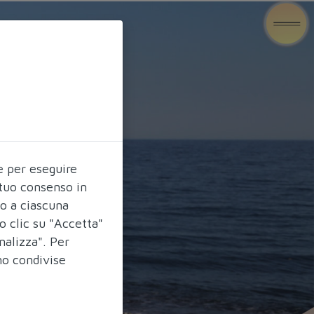
e per eseguire
l tuo consenso in
do a ciascuna
o clic su "Accetta"
nalizza". Per
no condivise