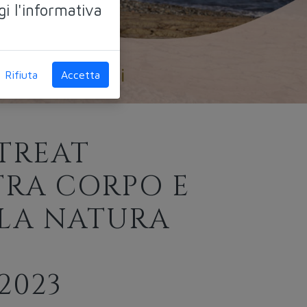
gi l'informativa
Rifiuta
Accetta
ETREAT
TRA CORPO E
 LA NATURA
 2023