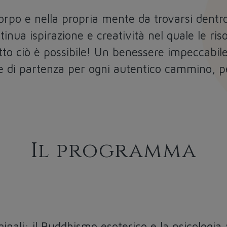
corpo e nella propria mente da trovarsi dent
ontinua ispirazione e creatività nel quale le r
utto ciò è possibile! Un benessere impeccabile, 
se di partenza per ogni autentico cammino, pe
Il programma
nali: il Buddhismo esoterico e la psicologia 