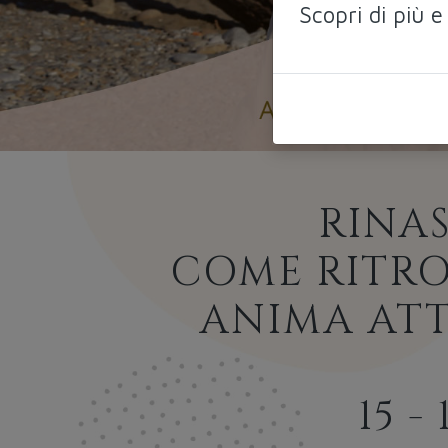
Scopri di più e
RINAS
COME RITRO
ANIMA ATT
15 -