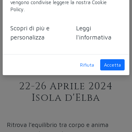
vengono condivise leggere la nostra
Cookie
SPIRITUALE RETREAT
Policy
.
COME RITROVARE
L'EQUILIBRIO TRA
Scopri di più e
Leggi
personalizza
l'informativa
CORPO E ANIMA
ATTRAVERSO IL MITO
E LA NATURA
Rifiuta
Accetta
22-26 Aprile 2024
Isola d'Elba
Ritrova l’equilibrio tra corpo e anima