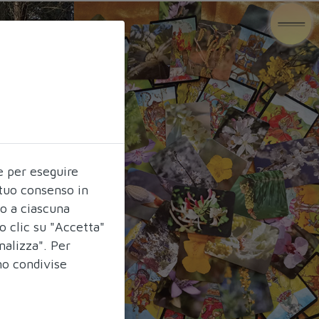
e per eseguire
l tuo consenso in
do a ciascuna
o clic su "Accetta"
nalizza". Per
no condivise