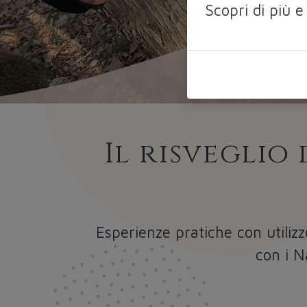
Scopri di più e
Il risveglio 
Esperienze pratiche con utiliz
con i Na