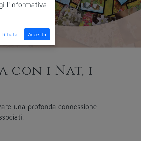
gi l'informativa
Rifiuta
Accetta
a con i Nat, i
tivare una profonda connessione
ssociati.