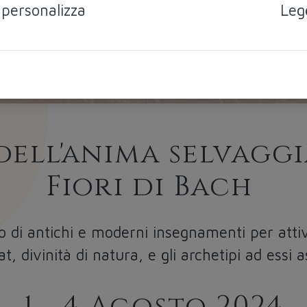
 personalizza
Leg
dell'anima selvaggi
Fiori di Bach
zo di antichi e moderni insegnamenti per at
t, divinità di natura, e gli archetipi ad essi a